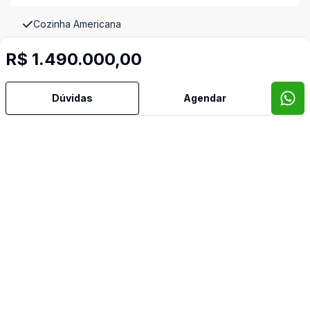
Cozinha Americana
R$ 1.490.000,00
Lavabo
Mobiliado
Dúvidas
Agendar
Piscina
Quintal
Sala de Jantar
Sala de TV
Vista Panorâmica
Imóveis semelhantes