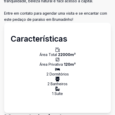
tranquilidade, beleza natural e fácil acesso à capital.
Entre em contato para agendar uma visita e se encantar com
este pedaço de paraíso em Brumadinho!
Características
Área Total
22000
m²
Área Privativa
120
m²
2
Dormitório
s
2
Banheiro
s
1
Suíte