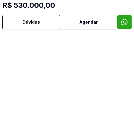
R$ 530.000,00
Confira imóveis semelhantes
Dúvidas
Agendar
Cód:
849
Comparar
Có