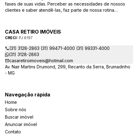
fases de suas vidas. Perceber as necessidades de nossos
clientes e saber atendê-las, faz parte de nossa rotina
constante de melhoria e aperfeiçoamento. Dentro desse
conceito procuramos atender nossos clientes com mais
qualidade e criatividade, desde o desenvolvimento do
CASA RETIRO IMÓVEIS
produto até o pós-venda. Com uma equipe experiente e
CRECI:
PJ 6197
dinâmica, a Casa Retiro oferece aos vendedores,
construtores, incorporadores e investidores consultoria em
(31) 3128-2863 (31) 99471-4000 (31) 99331-4000
avaliação imobiliária, estudo de viabilidade, desenvolvimento
(31) 3128-2863
de produto, e gerenciamento de vendas.
casaretiroimoveis@hotmail.com
Av. Nair Martins Drumond, 299, Recanto da Serra, Brumadinho
- MG
Navegação rápida
Home
Sobre nós
Buscar imóvel
Anunciar imóvel
Contato