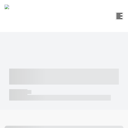
----- ----- -- ------ ---- ---- -- ----- -----
----- --- ------
----- -----
----- ----- -- ------ ---- ---- -- ----- ----- ----- --- ------