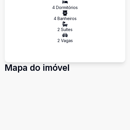
4
Dormitório
s
4
Banheiro
s
2
Suíte
s
2
Vaga
s
Mapa do imóvel