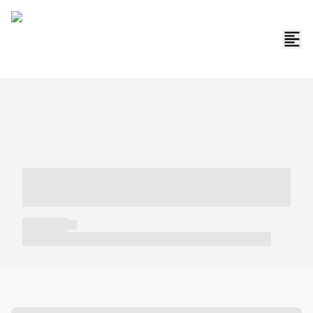
----- ----- -- ------ ---- ---- -- ----- -----
----- --- ------
----- -----
----- ----- -- ------ ---- ---- -- ----- ----- ----- --- ------