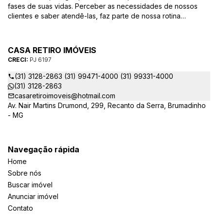
fases de suas vidas. Perceber as necessidades de nossos
clientes e saber atendê-las, faz parte de nossa rotina
constante de melhoria e aperfeiçoamento. Dentro desse
conceito procuramos atender nossos clientes com mais
qualidade e criatividade, desde o desenvolvimento do
CASA RETIRO IMÓVEIS
produto até o pós-venda. Com uma equipe experiente e
CRECI:
PJ 6197
dinâmica, a Casa Retiro oferece aos vendedores,
construtores, incorporadores e investidores consultoria em
(31) 3128-2863 (31) 99471-4000 (31) 99331-4000
avaliação imobiliária, estudo de viabilidade, desenvolvimento
(31) 3128-2863
de produto, e gerenciamento de vendas.
casaretiroimoveis@hotmail.com
Av. Nair Martins Drumond, 299, Recanto da Serra, Brumadinho
- MG
Navegação rápida
Home
Sobre nós
Buscar imóvel
Anunciar imóvel
Contato