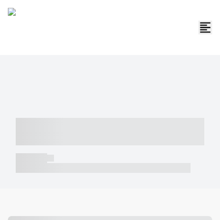
----- ----- -- ------ ---- ---- -- ----- -----
----- --- ------
----- -----
----- ----- -- ------ ---- ---- -- ----- ----- ----- --- ------