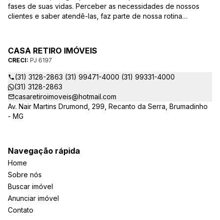
fases de suas vidas. Perceber as necessidades de nossos
clientes e saber atendê-las, faz parte de nossa rotina
constante de melhoria e aperfeiçoamento. Dentro desse
conceito procuramos atender nossos clientes com mais
qualidade e criatividade, desde o desenvolvimento do
CASA RETIRO IMÓVEIS
produto até o pós-venda. Com uma equipe experiente e
CRECI:
PJ 6197
dinâmica, a Casa Retiro oferece aos vendedores,
construtores, incorporadores e investidores consultoria em
(31) 3128-2863 (31) 99471-4000 (31) 99331-4000
avaliação imobiliária, estudo de viabilidade, desenvolvimento
(31) 3128-2863
de produto, e gerenciamento de vendas.
casaretiroimoveis@hotmail.com
Av. Nair Martins Drumond, 299, Recanto da Serra, Brumadinho
- MG
Navegação rápida
Home
Sobre nós
Buscar imóvel
Anunciar imóvel
Contato