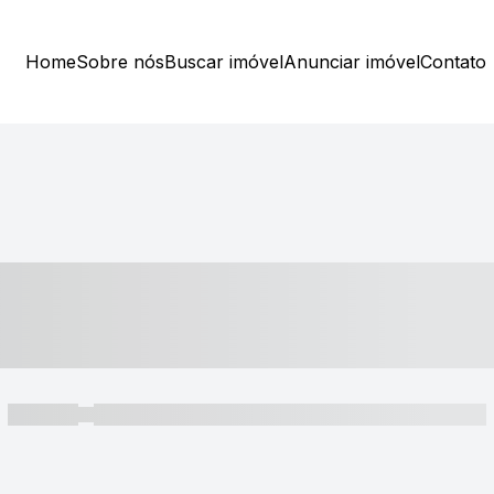
Home
Sobre nós
Buscar imóvel
Anunciar imóvel
Contato
----- ---- ---- -- ----
----- -----
----- ----- -- ------ ---- ---- -- ----- ----- ----- --- ------