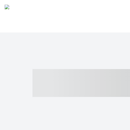
----- ----- -- -
- ------